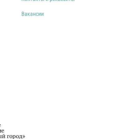
Вакансии
е
ие
ый город»