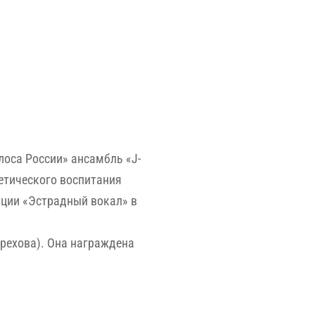
оса России» ансамбль «J-
тетического воспитания
ации «Эстрадный вокал» в
Орехова). Она награждена