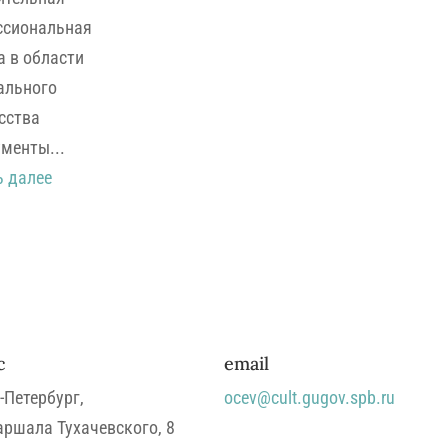
ссиональная
 в области
ального
сства
менты...
ь далее
с
email
-Петербург,
ocev@cult.gugov.spb.ru
ршала Тухачевского, 8