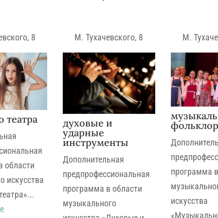
евского, 8
М. Тухачевского, 8
М. Тухаче
музыкал
о театра
духовые и
фолькло
ударные
ьная
инструменты
Дополнител
сиональная
предпрофес
Дополнительная
в области
программа в
предпрофессиональная
о искусства
музыкально
программа в области
театра»...
искусства
музыкального
е
«Музыкальны
искусства «Духовые и