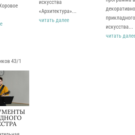
искусства
«Хоровое
декоративно
«Архитектура»...
прикладног
читать далее
е
искусства...
читать дале
иков 43/1
УМЕНТЫ
АДНОГО
ЕСТРА
ительная