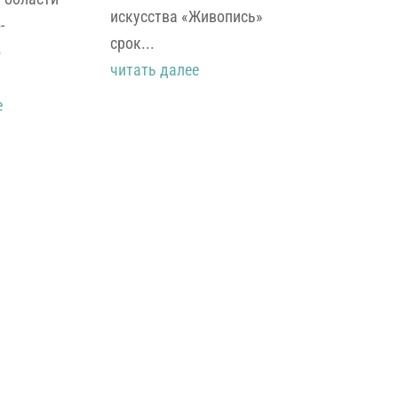
искусства «Живопись»
-
срок...
о
читать далее
е