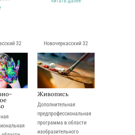
читать далее
е
асский 32
Новочеркасский 32
вно-
Живопись
ое
Дополнительная
во
предпрофессиональная
ьная
программа в области
сиональная
изобразительного
 области