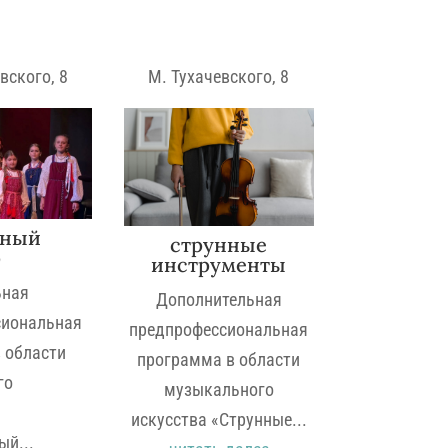
вского, 8
М. Тухачевского, 8
ьный
струнные
р
инструменты
ьная
Дополнительная
сиональная
предпрофессиональная
 области
программа в области
го
музыкального
искусства «Струнные...
й...