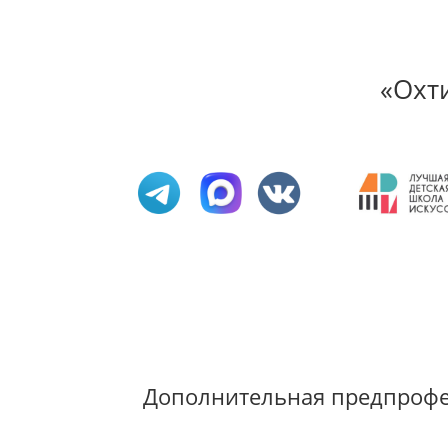
«Охт
Дополнительная предпрофес