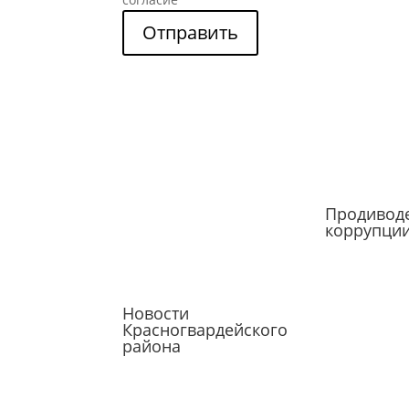
Отправить
Продивод
коррупци
Новости
Красногвардейского
района