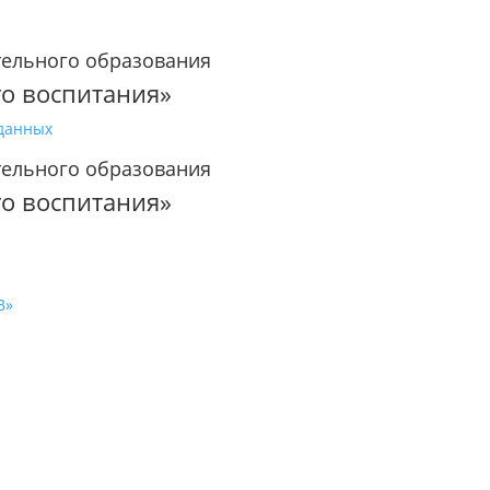
тельного образования
го воспитания»
 данных
тельного образования
го воспитания»
В»