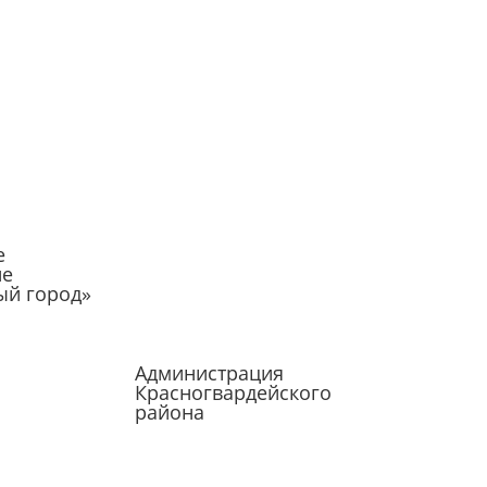
е
ие
ый город»
Администрация
Красногвардейского
района