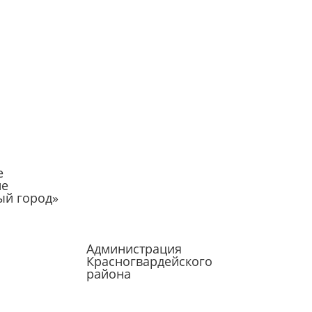
е
ие
ый город»
Администрация
Красногвардейского
района