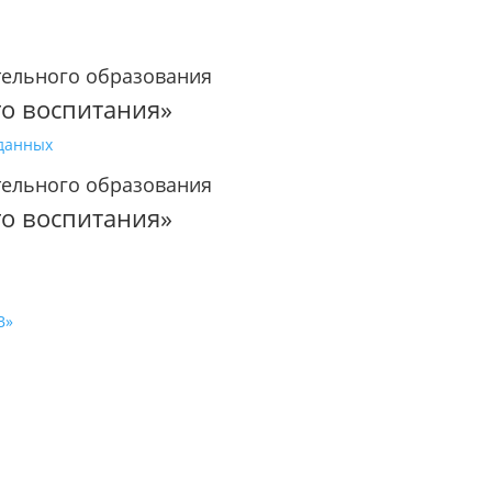
тельного образования
го воспитания»
 данных
тельного образования
го воспитания»
В»