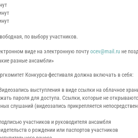
нут
инут
инут
ободная, по выбору участников.
ектронном виде на электронную почту
ocev@mail.ru
не позд
акие разные ансамбли»
Оргкомитет Конкурса-фестиваля должна включать в себя:
 Видеозапись выступления в виде ссылки на облачное хра
ржать пароля для доступа. Ссылки, которые не открывают
ных слушаний (видеозапись прикрепляется непосредствен
 подписью участников и руководителя ансамбля
идетельств о рождении или паспортов участников
ступительного взноса