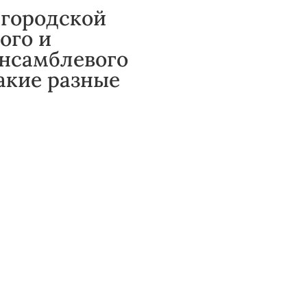
 городской
ого и
нсамблевого
акие разные