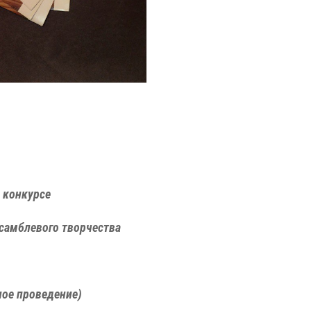
 конкурсе
самблевого творчества
ное проведение)