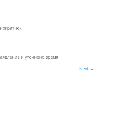
днократно).
 заявление и уточнено время
Next
→