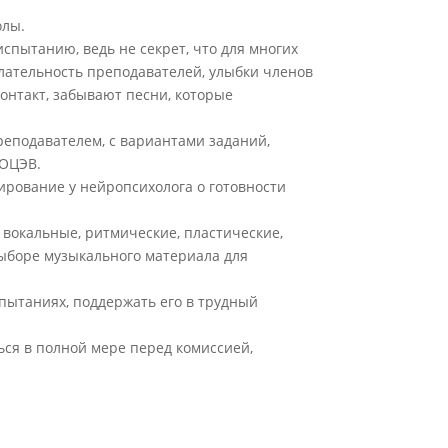
олы.
спытанию, ведь не секрет, что для многих
лательность преподавателей, улыбки членов
контакт, забывают песни, которые
реподавателем, с вариантами заданий,
 ОЦЭВ.
ирование у нейропсихолога о готовности
 вокальные, ритмические, пластические,
ыборе музыкального материала для
пытаниях, поддержать его в трудный
ься в полной мере перед комиссией,