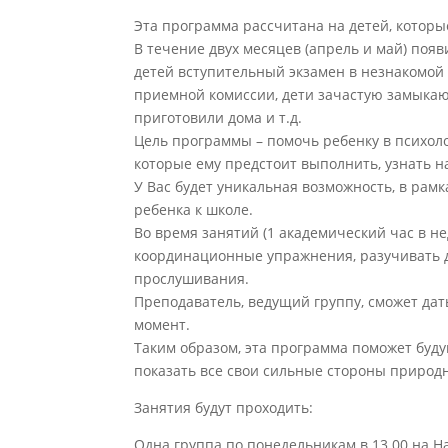
Эта программа рассчитана на детей, кото
В течение двух месяцев (апрель и май) появ
детей вступительный экзамен в незнакомой
приемной комиссии, дети зачастую замыкаютс
приготовили дома и т.д.
Цель программы – помочь ребенку в психоло
которые ему предстоит выполнить, узнать 
У Вас будет уникальная возможность, в ра
ребенка к школе.
Во время занятий (1 академический час в н
координационные упражнения, разучивать д
прослушивания.
Преподаватель, ведущий группу, сможет дат
момент.
Таким образом, эта программа поможет буду
показать все свои сильные стороны природ
Занятия будут проходить:
Одна группа по понедельникам в 13.00 на На