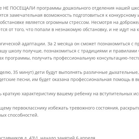
рые НЕ ПОСЕЩАЛИ программы дошкольного отделения нашей шк
ится замечательная возможность подготовиться к конкурсному и
 обстановке является огромным стрессом. Несмотря на доброже
я от того, что попали в незнакомую обстановку, и не идут на 
гической адаптации. За 2 месяца он сможет познакомиться с п
нашу школу получше, познакомиться с традициями и правилами
мках программы, получить профессиональную консультацию-тест
еделю, 35 минут) дети будут выполнять различные дыхательные,
етские песни, им будет оказана профессиональная помощь в в
ь краткую характеристику вашему ребенку на вступительных ис
щему первокласснику избежать тревожного состояния, раскрыт
ных способностей.
ставников д. 43\1, начало занятий 6 апреля