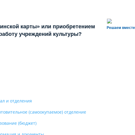
инской карты» или приобретением
Решаем вместе
 работу учреждений культуры?
ал и отделения
отовительное (самоокупаемое) отделение
зование (бюджет)
рмация и документы