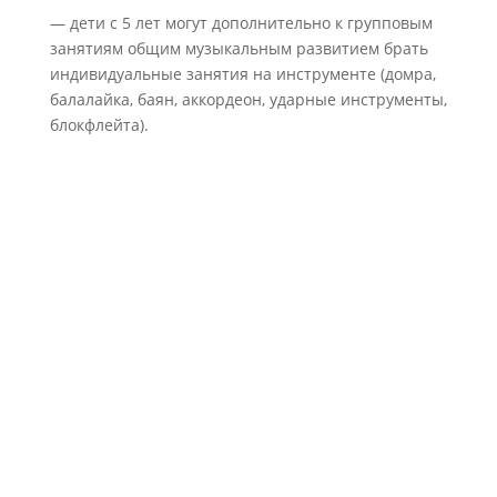
— дети с 5 лет могут дополнительно к групповым
занятиям общим музыкальным развитием брать
индивидуальные занятия на инструменте (домра,
балалайка, баян, аккордеон, ударные инструменты,
блокфлейта).
Заявление на поступление можно
подать
С 18 по 25 августа 2026
Только в электронном виде
Вступительные прослушивания будут проходить c
27 по 29 августа 2026
Оформление договоров будет
проходить
Оформление договоров будет