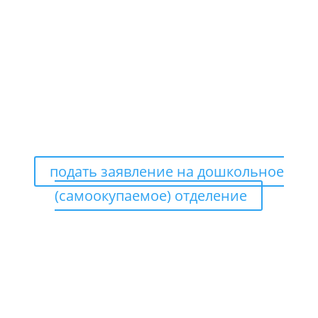
образовательную программу в
области искусств;
— 1 фотография ребенка (3 х 4 см.)
ЗАЯВЛЕНИЯ ПОДАЮТСЯ
ТОЛЬКО В ЭЛЕКТРОННОМ
ВИДЕ
подать заявление на дошкольное
(самоокупаемое) отделение