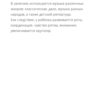
В занятиях используется музыка различных
жанров: классическая, джаз, музыка разных
народов, а также детский репертуар.
Как следствие, у ребёнка развивается речь,
координация, чувство ритма, внимание,
увеличивается кругозор.
Заявление на поступление можно
подать
С 18 по 25 августа 2026
Только в электронном виде
Вступительные прослушивания будут проходить c
27 по 29 августа 2026
Оформление договоров будет
проходить