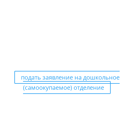
возможность ребенка осваивать избранную
образовательную программу в
области искусств;
— 1 фотография ребенка (3 х 4 см.)
ЗАЯВЛЕНИЯ ПОДАЮТСЯ
ТОЛЬКО В ЭЛЕКТРОННОМ
ВИДЕ
подать заявление на дошкольное
(самоокупаемое) отделение