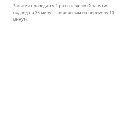
Занятия проводятся 1 раз в неделю (2 занятия
подряд по 35 минут с перерывом на перемену 10
минут).
Заявление на поступление можно
подать
С 18 по 25 августа 2026
Только в электронном виде
Вступительные прослушивания будут проходить c
27 по 29 августа 2026
Оформление договоров будет
проходить
Оформление договоров будет
проходить