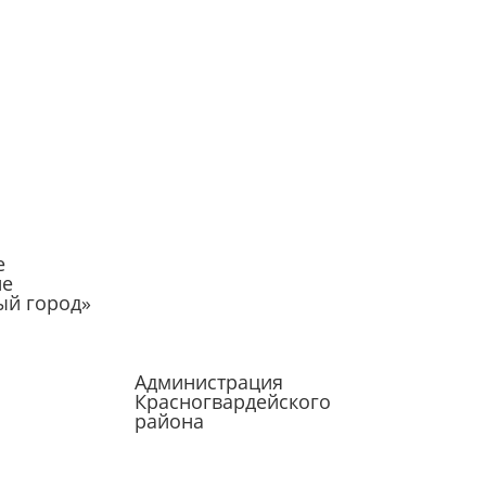
е
ие
ый город»
Администрация
Красногвардейского
района