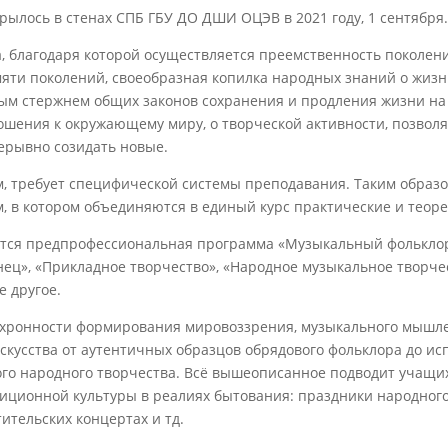
рылось в стенах СПБ ГБУ ДО ДШИ ОЦЭВ в 2021 году, 1 сентября
а, благодаря которой осуществляется преемственность поколе
ти поколений, своеобразная копилка народных знаний о жизни,
м стержнем общих законов сохранения и продления жизни на 
ошения к окружающему миру, о творческой активности, позво
рерывно созидать новые.
 требует специфической системы преподавания. Таким образо
, в котором объединяются в единый курс практические и теор
тся предпрофессиональная программа «Музыкальный фольклор»,
ец», «Прикладное творчество», «Народное музыкальное творчес
е другое.
ронности формирования мировоззрения, музыкального мышлен
кусства от аутентичных образцов обрядового фольклора до и
ого народного творчества. Всё вышеописанное подводит учащи
иционной культуры в реалиях бытования: праздники народного 
ительских концертах и тд.