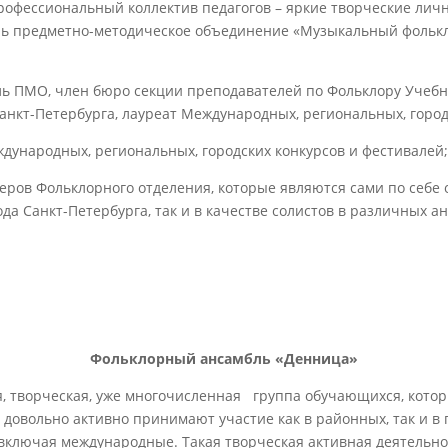
рофессиональный коллектив педагогов – яркие творческие ли
ень предметно-методическое объединение «Музыкальный фольк
ль ПМО, член бюро секции преподавателей по Фольклору Учебн
Санкт-Петербурга, лауреат Международных, региональных, город
дународных, региональных, городских конкурсов и фестивалей
стеров Фольклорного отделения, которые являются сами по себ
ода Санкт-Петербурга, так и в качестве солистов в различных 
Фольклорный ансамбль «Денница»
, творческая, уже многочисленная группа обучающихся, котор
 довольно активно принимают участие как в районных, так и в 
 включая международные. Такая творческая активная деятельно