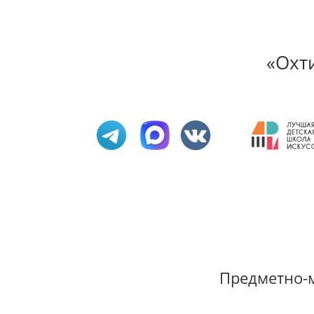
«Охт
Предметно-