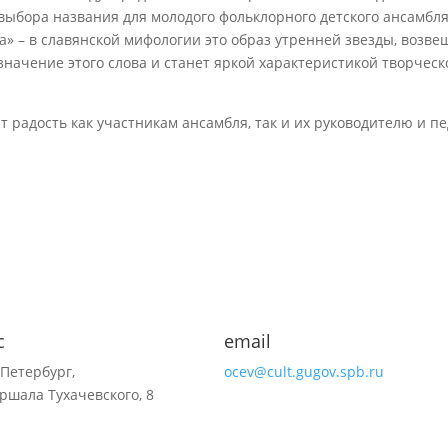
выбора названия для молодого фольклорного детского ансамбл
а» – в славянской мифологии это образ утренней звезды, возв
 значение этого слова и станет яркой характеристикой творчес
 радость как участникам ансамбля, так и их руководителю и пе
с
email
-Петербург,
ocev@cult.gugov.spb.ru
ршала Тухачевского, 8