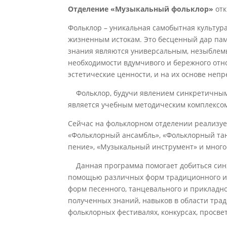
Отделение «Музыкальный фольклор»
отк
Фольклор – уникальная самобытная культур
жизненным истокам. Это бесценный дар памя
знания являются универсальным, незыблемы
необходимости вдумчивого и бережного отн
эстетические ценности, и на их основе неп
Фольклор, будучи явлением синкретичным,
является учебным методическим комплексом
Сейчас на фольклорном отделении реализуе
«Фольклорный ансамбль», «Фольклорный тан
пение», «Музыкальный инструмент» и много
Данная программа помогает добиться синх
помощью различных форм традиционного ис
форм песенного, танцевального и прикладн
полученных знаний, навыков в области трад
фольклорных фестивалях, конкурсах, просвет