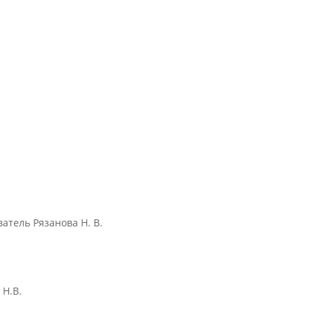
атель Рязанова Н. В.
 Н.В.