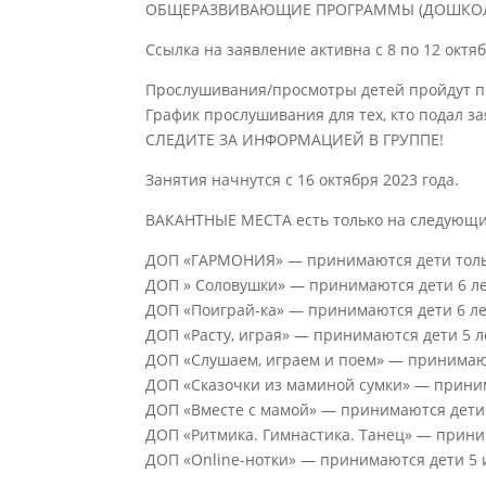
ОБЩЕРАЗВИВАЮЩИЕ ПРОГРАММЫ (ДОШКОЛЬН
Ссылка на заявление активна с 8 по 12 октяб
Прослушивания/просмотры детей пройдут по а
График прослушивания для тех, кто подал з
СЛЕДИТЕ ЗА ИНФОРМАЦИЕЙ В ГРУППЕ!
Занятия начнутся с 16 октября 2023 года.
ВАКАНТНЫЕ МЕСТА есть только на следующи
ДОП «ГАРМОНИЯ» — принимаются дети толь
ДОП » Соловушки» — принимаются дети 6 л
ДОП «Поиграй-ка» — принимаются дети 6 л
ДОП «Расту, играя» — принимаются дети 5 л
ДОП «Слушаем, играем и поем» — принимаютс
ДОП «Сказочки из маминой сумки» — прини
ДОП «Вместе с мамой» — принимаются дети 
ДОП «Ритмика. Гимнастика. Танец» — принима
ДОП «Online-нотки» — принимаются дети 5 и